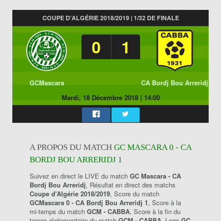
COUPE D'ALGÉRIE 2018/2019 | 1/32 DE FINALE
0
1
GCMascara
CA Bordj Bou Arreridj
Mardi, 18 Décembre 2018
|
14:00
A PROPOS DU MATCH
GC MASCARA 0 - CA
BORDJ BOU ARRERIDJ 1
Suivez en direct le LIVE du match
GC Mascara - CA
Bordj Bou Arreridj
, Résultat en direct des matchs
Coupe d'Algérie 2018/2019
, Score du match
GCMascara 0 - CA Bordj Bou Arreridj 1
, Score à la
mi-temps du match
GCM - CABBA
, Score à la fin du
temps règlementaire du match
GCM - CABBA
, Logo
GC