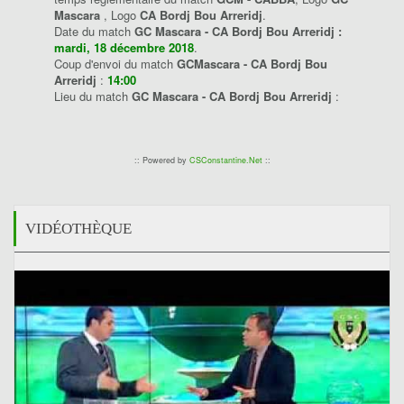
Mascara
, Logo
CA Bordj Bou Arreridj
.
Date du match
GC Mascara - CA Bordj Bou Arreridj :
mardi, 18 décembre 2018
.
Coup d'envoi du match
GCMascara - CA Bordj Bou
Arreridj
:
14:00
Lieu du match
GC Mascara - CA Bordj Bou Arreridj
:
:: Powered by
CSConstantine.Net
::
VIDÉOTHÈQUE