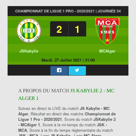
CHAMPIONNAT DE LIGUE 1 PRO - 2020/2021 | JOURNÉE 34
2
1
JSKabylie
MCAlger
Mardi, 27 Juillet 2021
|
21:00
A PROPOS DU MATCH
JS KABYLIE 2 - MC
ALGER 1
Suivez en direct le LIVE du match
JS Kabylie - MC
Alger
, Résultat en direct des matchs
Championnat de
Ligue 1 Pro - 2020/2021
, Score du match
JSKabylie 2
- MCAlger 1
, Score à la mi-temps du match
JSK -
MCA
, Score à la fin du temps règlementaire du match
JSK - MCA
, Logo
JS Kabylie
, Logo
MC Alger
.