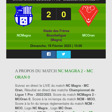
2
0
Stade des Frères
NCMagra
Boucheligue
MCOran
(Magra)
Dimanche, 19 Février 2023
|
15:00
A PROPOS DU MATCH
NC MAGRA 2 - MC
ORAN 0
Suivez en direct le LIVE du match
NC Magra - MC
Oran
, Résultat en direct des matchs
Championnat de
Ligue 1 Pro - 2022/2023
, Score du match
NCMagra 2 -
MCOran 0
, Score à la mi-temps du match
NCM - MCO
,
Score à la fin du temps règlementaire du match
NCM -
MCO
, Logo
NC Magra
, Logo
MC Oran
.