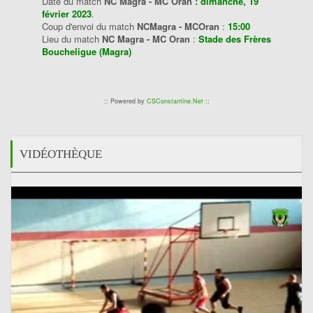
Date du match
NC Magra - MC Oran :
dimanche, 19
février 2023
.
Coup d'envoi du match
NCMagra - MCOran
:
15:00
Lieu du match
NC Magra - MC Oran
:
Stade des Frères
Boucheligue (Magra)
:: Powered by
CSConstantine.Net
::
VIDÉOTHÈQUE