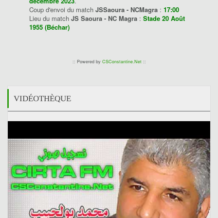
décembre 2023
.
Coup d'envoi du match
JSSaoura - NCMagra
:
17:00
Lieu du match
JS Saoura - NC Magra
:
Stade 20 Août
1955 (Béchar)
:: Powered by
CSConstantine.Net
::
VIDÉOTHÈQUE