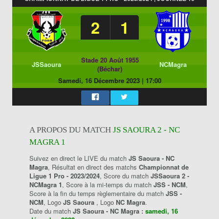
2
1
Stade 20 Août 1955
JSSaoura
NCMagra
(Béchar)
Samedi, 16 Décembre 2023
|
17:00
A PROPOS DU MATCH
JS SAOURA 2 - NC
MAGRA 1
Suivez en direct le LIVE du match
JS Saoura - NC
Magra
, Résultat en direct des matchs
Championnat de
Ligue 1 Pro - 2023/2024
, Score du match
JSSaoura 2 -
NCMagra 1
, Score à la mi-temps du match
JSS - NCM
,
Score à la fin du temps règlementaire du match
JSS -
NCM
, Logo
JS Saoura
, Logo
NC Magra
.
Date du match
JS Saoura - NC Magra :
samedi, 16