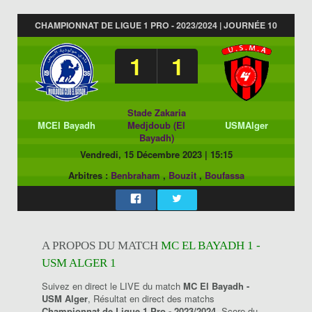
CHAMPIONNAT DE LIGUE 1 PRO - 2023/2024 | JOURNÉE 10
1
1
Stade Zakaria
MCEl Bayadh
Medjdoub (El
USMAlger
Bayadh)
Vendredi, 15 Décembre 2023
|
15:15
Arbitres :
Benbraham
,
Bouzit
,
Boufassa
A PROPOS DU MATCH
MC EL BAYADH 1 -
USM ALGER 1
Suivez en direct le LIVE du match
MC El Bayadh -
USM Alger
, Résultat en direct des matchs
Championnat de Ligue 1 Pro - 2023/2024
, Score du