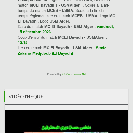
match
MCEl Bayadh 1 - USMAlger 1
, Score à la mi-
temps du match
MCEB - USMA
, Score à la fin du
temps règlementaire du match
MCEB - USMA
, Logo
MC
El Bayadh
, Logo
USM Alger
.
Date du match
MC El Bayadh - USM Alger :
vendredi,
15 décembre 2023
.
Coup d'envoi du match
MCEl Bayadh - USMAlger
:
15:15
Lieu du match
MC El Bayadh - USM Alger
:
Stade
Zakaria Medjdoub (El Bayadh)
:: Powered by
CSConstantine.Net
::
VIDÉOTHÈQUE