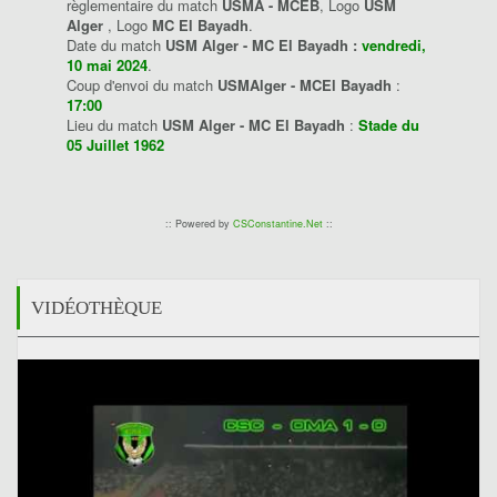
règlementaire du match
USMA - MCEB
, Logo
USM
Alger
, Logo
MC El Bayadh
.
Date du match
USM Alger - MC El Bayadh :
vendredi,
10 mai 2024
.
Coup d'envoi du match
USMAlger - MCEl Bayadh
:
17:00
Lieu du match
USM Alger - MC El Bayadh
:
Stade du
05 Juillet 1962
:: Powered by
CSConstantine.Net
::
VIDÉOTHÈQUE