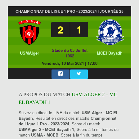
CHAMPIONNAT DE LIGUE 1 PRO - 2023/2024 | JOURNÉE 25
2
1
Stade du 05 Juillet
USMAlger
MCEl Bayadh
1962
Vendredi, 10 Mai 2024
|
17:00
A PROPOS DU MATCH
USM ALGER 2 - MC
EL BAYADH 1
Suivez en direct le LIVE du match
USM Alger - MC El
Bayadh
, Résultat en direct des matchs
Championnat
de Ligue 1 Pro - 2023/2024
, Score du match
USMAlger 2 - MCEl Bayadh 1
, Score à la mi-temps du
match
USMA - MCEB
, Score à la fin du temps