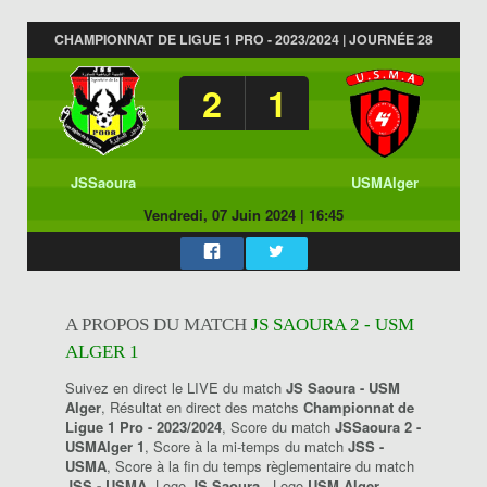
CHAMPIONNAT DE LIGUE 1 PRO - 2023/2024 | JOURNÉE 28
2
1
JSSaoura
USMAlger
Vendredi, 07 Juin 2024
|
16:45
A PROPOS DU MATCH
JS SAOURA 2 - USM
ALGER 1
Suivez en direct le LIVE du match
JS Saoura - USM
Alger
, Résultat en direct des matchs
Championnat de
Ligue 1 Pro - 2023/2024
, Score du match
JSSaoura 2 -
USMAlger 1
, Score à la mi-temps du match
JSS -
USMA
, Score à la fin du temps règlementaire du match
JSS - USMA
, Logo
JS Saoura
, Logo
USM Alger
.