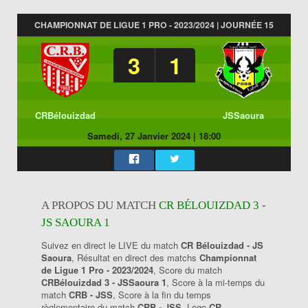
CHAMPIONNAT DE LIGUE 1 PRO - 2023/2024 | JOURNÉE 15
3
1
CRBélouizdad
JSSaoura
Samedi, 27 Janvier 2024
|
18:00
A PROPOS DU MATCH
CR BÉLOUIZDAD 3 -
JS SAOURA 1
Suivez en direct le LIVE du match
CR Bélouizdad - JS
Saoura
, Résultat en direct des matchs
Championnat
de Ligue 1 Pro - 2023/2024
, Score du match
CRBélouizdad 3 - JSSaoura 1
, Score à la mi-temps du
match
CRB - JSS
, Score à la fin du temps
règlementaire du match
CRB - JSS
, Logo
CR