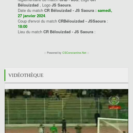
Bélouizdad
, Logo
JS Saoura
.
Date du match
CR Bélouizdad - JS Saoura :
samedi,
27 janvier 2024
.
Coup d'envoi du match
CRBélouizdad - JSSaoura
:
18:00
Lieu du match
CR Bélouizdad - JS Saoura
:
:: Powered by
CSConstantine.Net
::
VIDÉOTHÈQUE