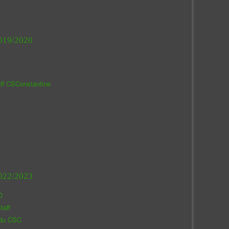
019/2020
aff CSConstantine
022/2023
O
taff
 du CSC