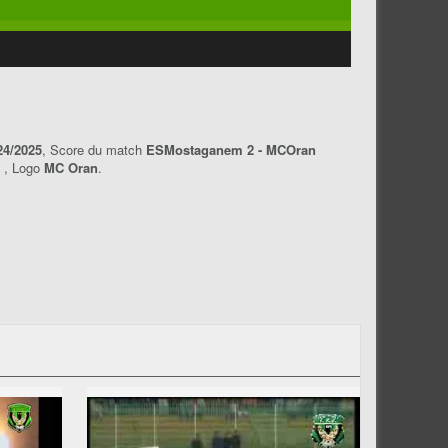
24/2025
, Score du match
ESMostaganem 2 - MCOran
m
, Logo
MC Oran
.