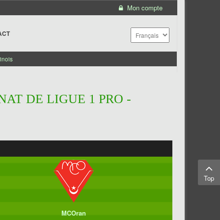
Mon compte
ACT
inois
AT DE LIGUE 1 PRO -
Top
MCOran