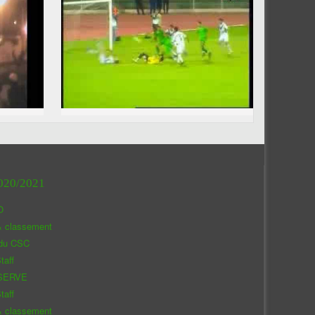
020/2021
O
& classement
 du CSC
taff
SERVE
taff
& classement