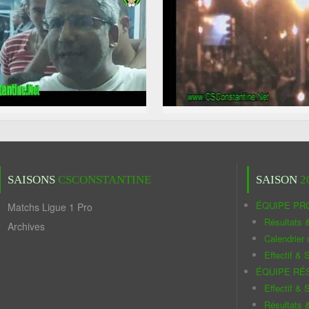
SAISONS
CSCONSTANTINE
SAISON
2
ÉQUIPE PR
Matchs Ligue 1 Pro
Résultats 
Archives
Calendrier
Effectif & S
ÉQUIPE RÉ
Effectif & S
Résultats 