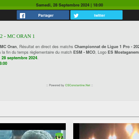
Samedi, 28 Septembre 2024
|
18:00
Partager
twitter
 - MC ORAN 1
 MC Oran
, Résultat en direct des matchs
Championnat de Ligue 1 Pro - 20
à la fin du temps règlementaire du match
ESM - MCO
, Logo
ES Mostagane
 28 septembre 2024
.
8:00
:: Powered by
CSConstantine.Net
::