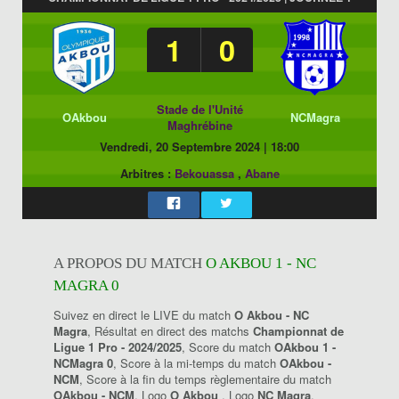
1
0
Stade de l'Unité
OAkbou
NCMagra
Maghrébine
Vendredi, 20 Septembre 2024
|
18:00
Arbitres :
Bekouassa
,
Abane
A PROPOS DU MATCH
O AKBOU 1 - NC
MAGRA 0
Suivez en direct le LIVE du match
O Akbou - NC
Magra
, Résultat en direct des matchs
Championnat de
Ligue 1 Pro - 2024/2025
, Score du match
OAkbou 1 -
NCMagra 0
, Score à la mi-temps du match
OAkbou -
NCM
, Score à la fin du temps règlementaire du match
OAkbou - NCM
, Logo
O Akbou
, Logo
NC Magra
.