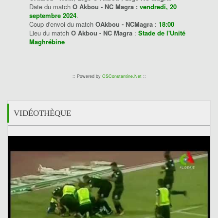
Date du match
O Akbou - NC Magra :
vendredi, 20
septembre 2024
.
Coup d'envoi du match
OAkbou - NCMagra
:
18:00
Lieu du match
O Akbou - NC Magra
:
Stade de l'Unité
Maghrébine
:: Powered by
CSConstantine.Net
::
VIDÉOTHÈQUE