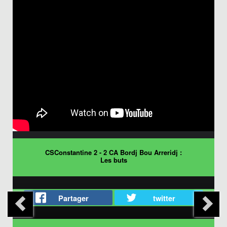
CSConstantine 2 - 2 CA Bordj Bou Arreridj :
Les buts
Partager
twitter