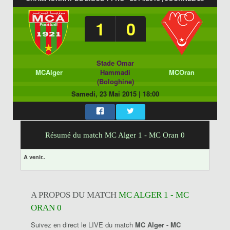
1
0
Stade Omar
MCAlger
Hammadi
MCOran
(Bologhine)
Samedi, 23 Mai 2015
|
18:00
Résumé du match MC Alger 1 - MC Oran 0
A venir..
A PROPOS DU MATCH
MC ALGER 1 - MC
ORAN 0
Suivez en direct le LIVE du match
MC Alger - MC