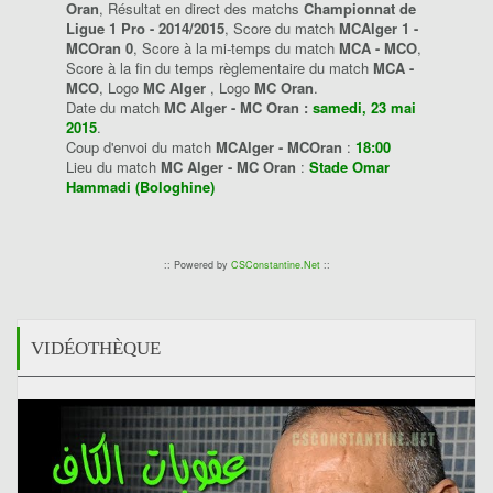
Oran
, Résultat en direct des matchs
Championnat de
Ligue 1 Pro - 2014/2015
, Score du match
MCAlger 1 -
MCOran 0
, Score à la mi-temps du match
MCA - MCO
,
Score à la fin du temps règlementaire du match
MCA -
MCO
, Logo
MC Alger
, Logo
MC Oran
.
Date du match
MC Alger - MC Oran :
samedi, 23 mai
2015
.
Coup d'envoi du match
MCAlger - MCOran
:
18:00
Lieu du match
MC Alger - MC Oran
:
Stade Omar
Hammadi (Bologhine)
:: Powered by
CSConstantine.Net
::
VIDÉOTHÈQUE