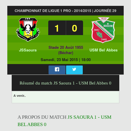
CHAMPIONNAT DE LIGUE 1 PRO - 2014/2015 | JOURNÉE 29
1
0
Stade 20 Août 1955
JSSaoura
USM Bel Abbes
(Béchar)
Samedi, 23 Mai 2015
|
18:00
Résumé du match JS Saoura 1 - USM Bel Abbes 0
A venir..
A PROPOS DU MATCH
JS SAOURA 1 - USM
BEL ABBES 0