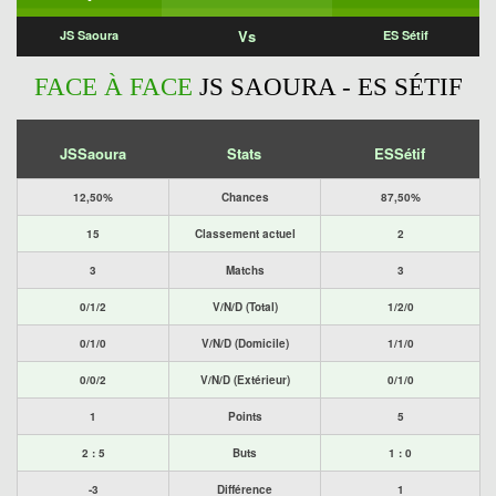
Vs
JS Saoura
ES Sétif
FACE À FACE
JS SAOURA - ES SÉTIF
JSSaoura
Stats
ESSétif
12,50%
Chances
87,50%
15
Classement actuel
2
3
Matchs
3
0/1/2
V/N/D (Total)
1/2/0
0/1/0
V/N/D (Domicile)
1/1/0
0/0/2
V/N/D (Extérieur)
0/1/0
1
Points
5
2 : 5
Buts
1 : 0
-3
Différence
1