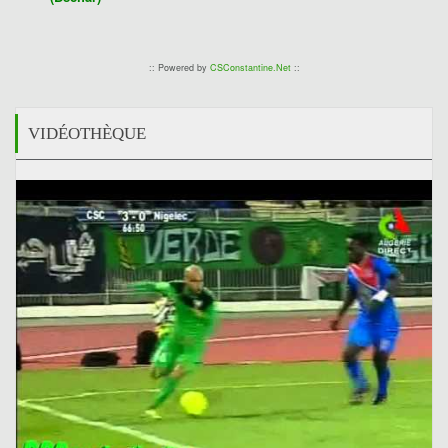
:: Powered by
CSConstantine.Net
::
VIDÉOTHÈQUE