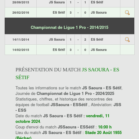
28/09/2015
JS Saoura
1
-
1
ES Sétif
26/02/2016
ES Sétif
3
-
0
JS Saoura
Championnat de Ligue 1 Pro - 2014/2015
14/11/2014
JS Saoura
1
-
2
ES Sétif
14/02/2015
ES Sétif
3
-
0
JS Saoura
PRÉSENTATION DU MATCH
JS SAOURA - ES
SÉTIF
Toutes les informations sur le match
JS Saoura - ES Sétif
,
Journée de
Championnat de Ligue 1 Pro - 2024/2025
Statistiques, chiffres, et historique des rencontres des
équipes de football
JSSaoura - ESSétif
, Abréviation:
JSS
- ESS
Date du match
JS Saoura - ES Sétif :
vendredi, 11
octobre 2024
.
Coup d'envoi du match
JSSaoura - ESSétif
:
16:00 h
Lieu du match
JS Saoura - ES Sétif
:
Stade 20 Août 1955
(Béchar)