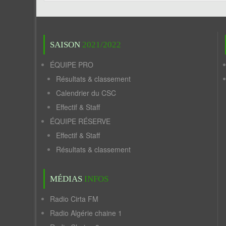
SAISON
2021/2022
ÉQUIPE PRO
Résultats & classement
Calendrier du CSC
Effectif & Staff
ÉQUIPE RÉSERVE
Effectif & Staff
Résultats & classement
MÉDIAS
INFOS
Radio Cirta FM
Radio Algérie chaine 1