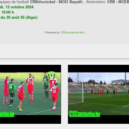
équipes de football
CRBélouizdad - MCEl Bayadh
, Abréviation:
CRB - MCE
i, 12 octobre 2024
.
:
16:00 h
 du 20 août 55 (Alger)
:: Powered by
CSConstantine.Net
::