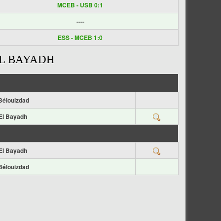
MCEB - USB 0:1
----
ESS - MCEB 1:0
EL BAYADH
Bélouizdad
El Bayadh
El Bayadh
Bélouizdad