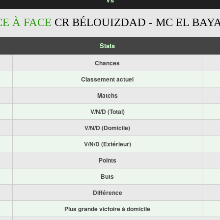
CE À FACE
CR BÉLOUIZDAD - MC EL BAY
Stats
Chances
Classement actuel
Matchs
V/N/D (Total)
V/N/D (Domicile)
V/N/D (Extérieur)
Points
Buts
Différence
Plus grande victoire à domicile