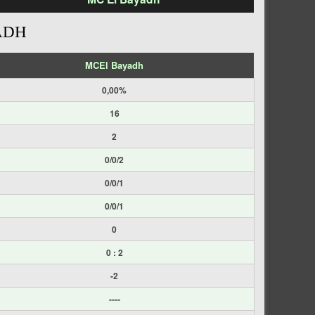
ADH
MCEl Bayadh
0,00%
16
2
0/0/2
0/0/1
0/0/1
0
0 : 2
-2
----