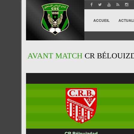
ACCUEIL
ACTUAL
AVANT MATCH
CR BÉLOUIZ
CR Bélouizdad