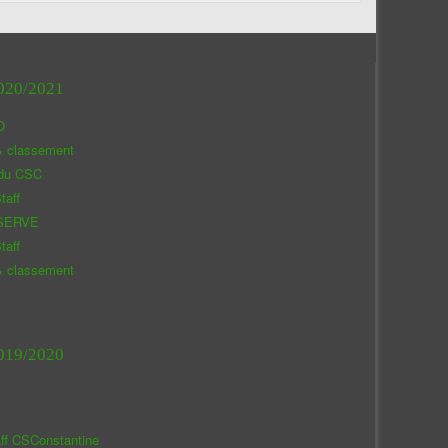
020/2021
O
& classement
 du CSC
taff
SERVE
taff
& classement
019/2020
aff CSConstantine