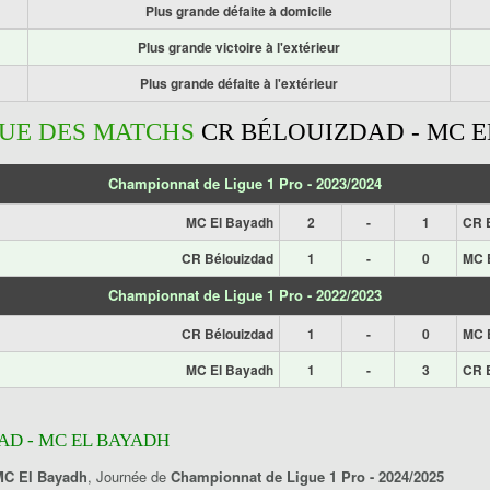
Plus grande défaite à domicile
Plus grande victoire à l'extérieur
Plus grande défaite à l'extérieur
QUE DES MATCHS
CR BÉLOUIZDAD - MC 
Championnat de Ligue 1 Pro - 2023/2024
MC El Bayadh
2
-
1
CR 
CR Bélouizdad
1
-
0
MC 
Championnat de Ligue 1 Pro - 2022/2023
CR Bélouizdad
1
-
0
MC 
MC El Bayadh
1
-
3
CR 
AD - MC EL BAYADH
MC El Bayadh
, Journée de
Championnat de Ligue 1 Pro - 2024/2025