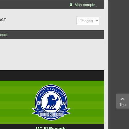
Mon compte
ACT
inois
Top
MC El Bayadh