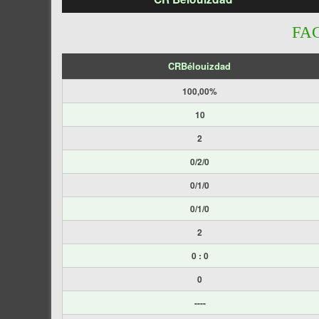
FA
CRBélouizdad
100,00%
10
2
0/2/0
0/1/0
0/1/0
2
0 : 0
0
----