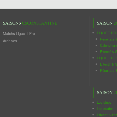
SAISONS
CSCONSTANTINE
SAISON
2
ÉQUIPE PR
Matchs Ligue 1 Pro
Résultats 
Archives
Calendrier
Effectif & S
ÉQUIPE RÉ
Effectif & S
Résultats 
SAISON
2
Les clubs
Les stades
Effectif & St