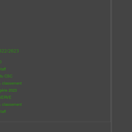
022/2023
O
taff
 du CSC
& classement
gérie 2023
SERVE
& classement
taff