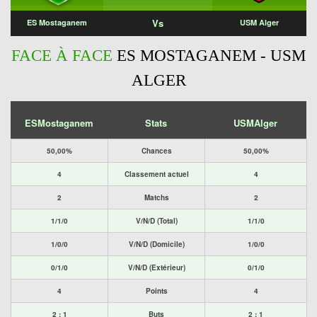
Vs
ES Mostaganem
USM Alger
FACE À FACE
ES MOSTAGANEM - USM
ALGER
ESMostaganem
Stats
USMAlger
50,00%
Chances
50,00%
4
Classement actuel
4
2
Matchs
2
1/1/0
V/N/D (Total)
1/1/0
1/0/0
V/N/D (Domicile)
1/0/0
0/1/0
V/N/D (Extérieur)
0/1/0
4
Points
4
2 : 1
Buts
2 : 1