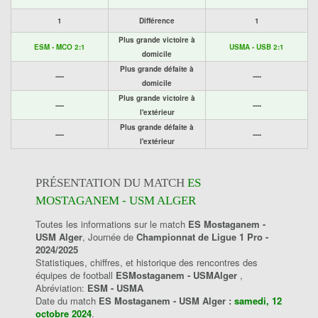
1
Différence
1
Plus grande victoire à
ESM - MCO 2:1
USMA - USB 2:1
domicile
Plus grande défaite à
----
----
domicile
Plus grande victoire à
----
----
l'extérieur
Plus grande défaite à
----
----
l'extérieur
PRÉSENTATION DU MATCH
ES
MOSTAGANEM - USM ALGER
Toutes les informations sur le match
ES Mostaganem -
USM Alger
, Journée de
Championnat de Ligue 1 Pro -
2024/2025
Statistiques, chiffres, et historique des rencontres des
équipes de football
ESMostaganem - USMAlger
,
Abréviation:
ESM - USMA
Date du match
ES Mostaganem - USM Alger :
samedi, 12
octobre 2024
.