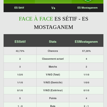
Vs
ES Sétif
ES Mostaganem
FACE À FACE
ES SÉTIF - ES
MOSTAGANEM
ESSétif
Stats
ESMostaganem
42,73%
Chances
57,28%
2
Classement actuel
4
3
Matchs
2
1/2/0
V/N/D (Total)
1/1/0
1/1/0
V/N/D (Domicile)
1/0/0
0/1/0
V/N/D (Extérieur)
0/1/0
5
Points
4
1 : 0
Buts
2 : 1