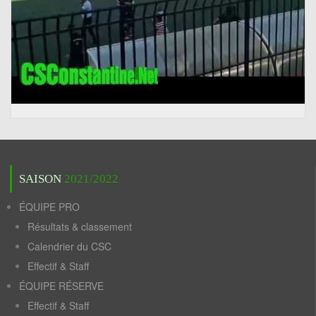
SAISON
2021/2022
ÉQUIPE PRO
Résultats & classement
Calendrier du CSC
Effectif & Staff
ÉQUIPE RÉSERVE
Effectif & Staff