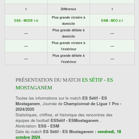
1
Différence
1
Plus grande victoire à
ESS - MCEB 1:0
ESM - MCO 2:1
domicile
Plus grande défaite à
----
----
domicile
Plus grande victoire à
----
----
l'extérieur
Plus grande défaite à
----
----
l'extérieur
PRÉSENTATION DU MATCH
ES SÉTIF - ES
MOSTAGANEM
Toutes les informations sur le match
ES Sétif - ES
Mostaganem
, Journée de
Championnat de Ligue 1 Pro -
2024/2025
Statistiques, chiffres, et historique des rencontres des
équipes de football
ESSétif - ESMostaganem
,
Abréviation:
ESS - ESM
Date du match
ES Sétif - ES Mostaganem :
vendredi, 18
octobre 2024
.