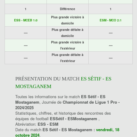
1
Différence
1
Plus grande victoire à
ESS - MCEB 1:0
ESM - MCO 2:1
domicile
Plus grande défaite à
----
----
domicile
Plus grande victoire à
----
----
l'extérieur
Plus grande défaite à
----
----
l'extérieur
PRÉSENTATION DU MATCH
ES SÉTIF - ES
MOSTAGANEM
Toutes les informations sur le match
ES Sétif - ES
Mostaganem
, Journée de
Championnat de Ligue 1 Pro -
2024/2025
Statistiques, chiffres, et historique des rencontres des
équipes de football
ESSétif - ESMostaganem
,
Abréviation:
ESS - ESM
Date du match
ES Sétif - ES Mostaganem :
vendredi, 18
octobre 2024
.