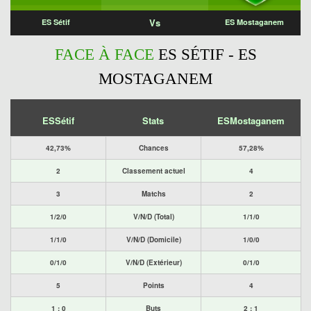
Vs
ES Sétif
ES Mostaganem
FACE À FACE
ES SÉTIF - ES
MOSTAGANEM
ESSétif
Stats
ESMostaganem
42,73%
Chances
57,28%
2
Classement actuel
4
3
Matchs
2
1/2/0
V/N/D (Total)
1/1/0
1/1/0
V/N/D (Domicile)
1/0/0
0/1/0
V/N/D (Extérieur)
0/1/0
5
Points
4
1 : 0
Buts
2 : 1