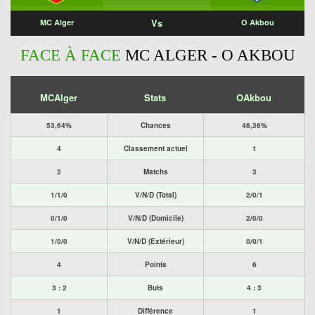
Vs
MC Alger
O Akbou
FACE À FACE
MC ALGER - O AKBOU
MCAlger
Stats
OAkbou
53,64%
Chances
46,36%
4
Classement actuel
1
2
Matchs
3
1/1/0
V/N/D (Total)
2/0/1
0/1/0
V/N/D (Domicile)
2/0/0
1/0/0
V/N/D (Extérieur)
0/0/1
4
Points
6
3 : 2
Buts
4 : 3
1
Différence
1