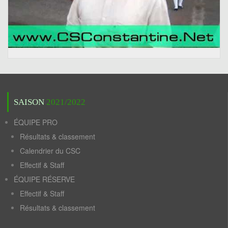
SAISON
2021/2022
ÉQUIPE PRO
Résultats & classement
Calendrier du CSC
Effectif & Staff
ÉQUIPE RÉSERVE
Effectif & Staff
Résultats & classement