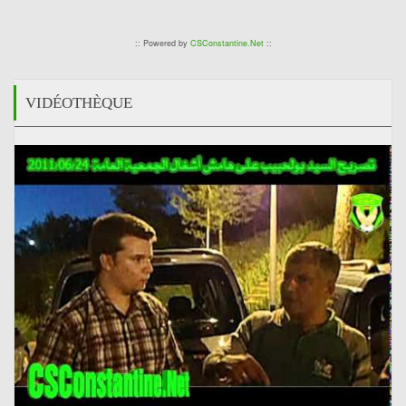
:: Powered by
CSConstantine.Net
::
VIDÉOTHÈQUE