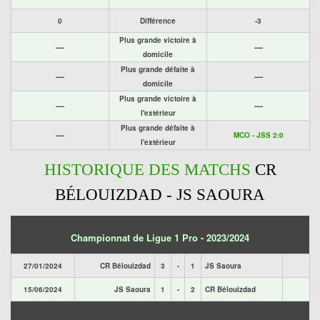
0
Différence
-3
Plus grande victoire à
----
----
domicile
Plus grande défaite à
----
----
domicile
Plus grande victoire à
----
----
l'extérieur
Plus grande défaite à
----
MCO - JSS 2:0
l'extérieur
HISTORIQUE DES MATCHS
CR
BÉLOUIZDAD - JS SAOURA
Championnat de Ligue 1 Pro - 2023/2024
27/01/2024
CR Bélouizdad
3
-
1
JS Saoura
15/06/2024
JS Saoura
1
-
2
CR Bélouizdad