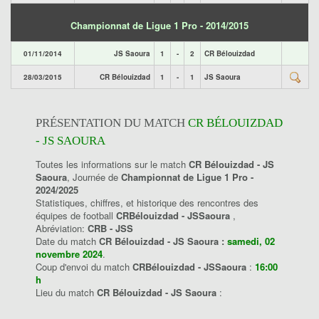
Championnat de Ligue 1 Pro - 2014/2015
01/11/2014
JS Saoura
1
-
2
CR Bélouizdad
28/03/2015
CR Bélouizdad
1
-
1
JS Saoura
PRÉSENTATION DU MATCH
CR BÉLOUIZDAD
- JS SAOURA
Toutes les informations sur le match
CR Bélouizdad - JS
Saoura
, Journée de
Championnat de Ligue 1 Pro -
2024/2025
Statistiques, chiffres, et historique des rencontres des
équipes de football
CRBélouizdad - JSSaoura
,
Abréviation:
CRB - JSS
Date du match
CR Bélouizdad - JS Saoura :
samedi, 02
novembre 2024
.
Coup d'envoi du match
CRBélouizdad - JSSaoura
:
16:00
h
Lieu du match
CR Bélouizdad - JS Saoura
: