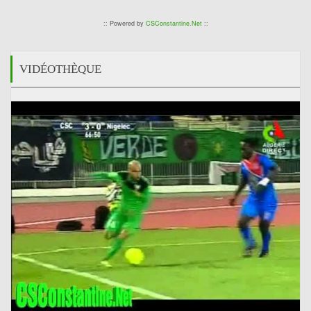
:: Powered by
CSConstantine.Net
::
VIDÉOTHÈQUE