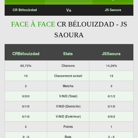
Vs
CR Bélouizdad
JS Saoura
FACE À FACE
CR BÉLOUIZDAD - JS
SAOURA
CRBélouizdad
Stats
JSSaoura
85,72%
Chances
14,29%
10
Classement actuel
15
2
Matchs
3
0/2/0
V/N/D (Total)
0/1/2
0/1/0
V/N/D (Domicile)
0/1/0
0/1/0
V/N/D (Extérieur)
0/0/2
2
Points
1
0 : 0
Buts
2 : 5