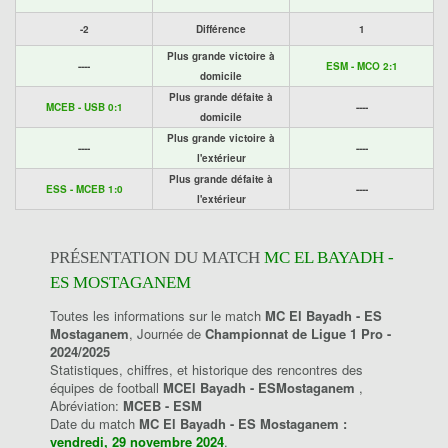
-2
Différence
1
Plus grande victoire à
----
ESM - MCO 2:1
domicile
Plus grande défaite à
MCEB - USB 0:1
----
domicile
Plus grande victoire à
----
----
l'extérieur
Plus grande défaite à
ESS - MCEB 1:0
----
l'extérieur
PRÉSENTATION DU MATCH
MC EL BAYADH -
ES MOSTAGANEM
Toutes les informations sur le match
MC El Bayadh - ES
Mostaganem
, Journée de
Championnat de Ligue 1 Pro -
2024/2025
Statistiques, chiffres, et historique des rencontres des
équipes de football
MCEl Bayadh - ESMostaganem
,
Abréviation:
MCEB - ESM
Date du match
MC El Bayadh - ES Mostaganem :
vendredi, 29 novembre 2024
.