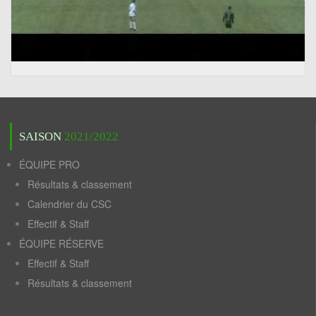
SAISON
2021/2022
ÉQUIPE PRO
Résultats & classement
Calendrier du CSC
Effectif & Staff
ÉQUIPE RÉSERVE
Effectif & Staff
Résultats & classement