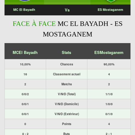
Vs
MC El Bayadh
ES Mostaganem
FACE À FACE
MC EL BAYADH - ES
MOSTAGANEM
MCEl Bayadh
Stats
ESMostaganem
10,00%
Chances
90,00%
16
Classement actuel
4
2
Matchs
2
0/0/2
V/N/D (Total)
1/1/0
0/0/1
V/N/D (Domicile)
1/0/0
0/0/1
V/N/D (Extérieur)
0/1/0
0
Points
4
0 : 2
Buts
2 : 1