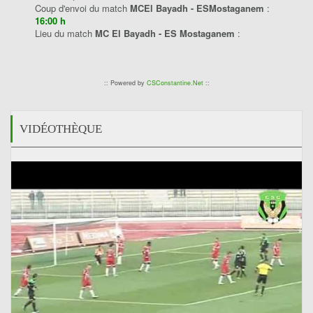
Coup d'envoi du match
MCEl Bayadh - ESMostaganem
:
16:00 h
Lieu du match
MC El Bayadh - ES Mostaganem
:
:: Powered by
CSConstantine.Net
::
VIDÉOTHÈQUE