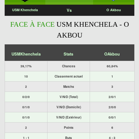
Vs
USM Khenchela
O Akbou
FACE À FACE
USM KHENCHELA - O
AKBOU
USMKhenchela
Stats
OAkbou
39,17%
Chances
60,84%
10
Classement actuel
1
2
Matchs
3
0/2/0
V/N/D (Total)
2/0/1
0/1/0
V/N/D (Domicile)
2/0/0
0/1/0
V/N/D (Extérieur)
0/0/1
2
Points
6
1 : 1
Buts
4 : 3