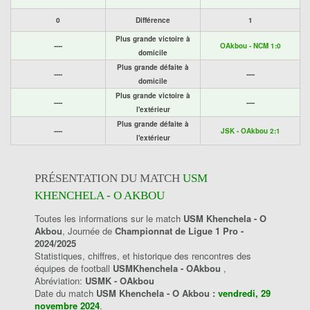
0
Différence
1
Plus grande victoire à
----
OAkbou - NCM 1:0
domicile
Plus grande défaite à
----
----
domicile
Plus grande victoire à
----
----
l'extérieur
Plus grande défaite à
----
JSK - OAkbou 2:1
l'extérieur
PRÉSENTATION DU MATCH
USM
KHENCHELA - O AKBOU
Toutes les informations sur le match
USM Khenchela - O
Akbou
, Journée de
Championnat de Ligue 1 Pro -
2024/2025
Statistiques, chiffres, et historique des rencontres des
équipes de football
USMKhenchela - OAkbou
,
Abréviation:
USMK - OAkbou
Date du match
USM Khenchela - O Akbou :
vendredi, 29
novembre 2024
.