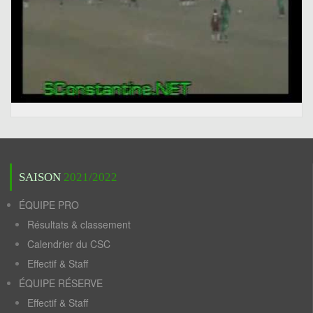
SAISON
2021/2022
ÉQUIPE PRO
Résultats & classement
Calendrier du CSC
Effectif & Staff
ÉQUIPE RÉSERVE
Effectif & Staff