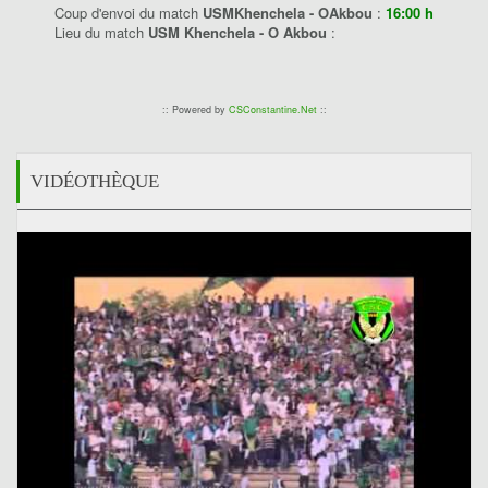
Coup d'envoi du match
USMKhenchela - OAkbou
:
16:00 h
Lieu du match
USM Khenchela - O Akbou
:
:: Powered by
CSConstantine.Net
::
VIDÉOTHÈQUE