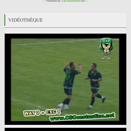
:: Powered by
CSConstantine.Net
::
VIDÉOTHÈQUE