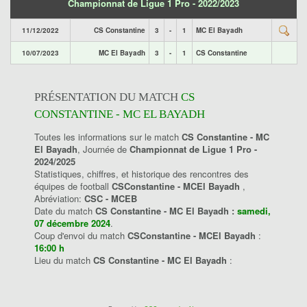
Championnat de Ligue 1 Pro - 2022/2023
11/12/2022
CS Constantine
3
-
1
MC El Bayadh
10/07/2023
MC El Bayadh
3
-
1
CS Constantine
PRÉSENTATION DU MATCH
CS
CONSTANTINE - MC EL BAYADH
Toutes les informations sur le match
CS Constantine - MC
El Bayadh
, Journée de
Championnat de Ligue 1 Pro -
2024/2025
Statistiques, chiffres, et historique des rencontres des
équipes de football
CSConstantine - MCEl Bayadh
,
Abréviation:
CSC - MCEB
Date du match
CS Constantine - MC El Bayadh :
samedi,
07 décembre 2024
.
Coup d'envoi du match
CSConstantine - MCEl Bayadh
:
16:00 h
Lieu du match
CS Constantine - MC El Bayadh
: