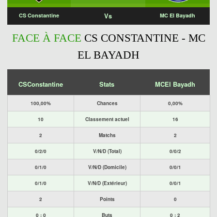
Vs
CS Constantine
MC El Bayadh
FACE À FACE
CS CONSTANTINE - MC
EL BAYADH
CSConstantine
Stats
MCEl Bayadh
100,00%
Chances
0,00%
10
Classement actuel
16
2
Matchs
2
0/2/0
V/N/D (Total)
0/0/2
0/1/0
V/N/D (Domicile)
0/0/1
0/1/0
V/N/D (Extérieur)
0/0/1
2
Points
0
0 : 0
Buts
0 : 2