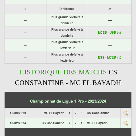
0
Différence
-2
Plus grande victoire à
----
----
domicile
Plus grande défaite à
----
MCEB - USB 0:1
domicile
Plus grande victoire à
----
----
l'extérieur
Plus grande défaite à
----
ESS - MCEB 1:0
l'extérieur
HISTORIQUE DES MATCHS
CS
CONSTANTINE - MC EL BAYADH
Championnat de Ligue 1 Pro - 2023/2024
15/09/2023
MC El Bayadh
1
-
0
CS Constantine
10/02/2024
CS Constantine
2
-
1
MC El Bayadh