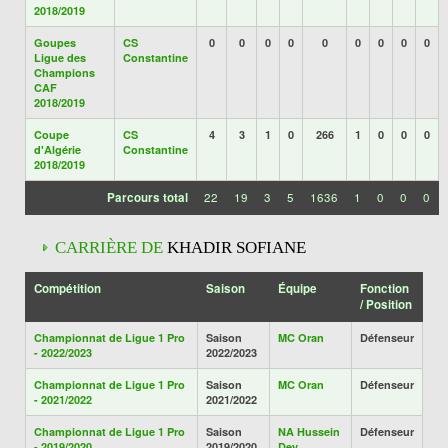
2018/2019
Goupes
CS
0
0
0
0
0
0
0
0
0
Ligue des
Constantine
Champions
CAF
2018/2019
Coupe
CS
4
3
1
0
266
1
0
0
0
d'Algérie
Constantine
2018/2019
Parcours total
22
19
3
5
1636
1
0
0
0
CARRIÈRE DE
KHADIR SOFIANE
Compétition
Saison
Équipe
Fonction
/ Position
Championnat de Ligue 1 Pro
Saison
MC Oran
Défenseur
- 2022/2023
2022/2023
Championnat de Ligue 1 Pro
Saison
MC Oran
Défenseur
- 2021/2022
2021/2022
Championnat de Ligue 1 Pro
Saison
NA Hussein
Défenseur
- 2019/2020
2019/2020
Dey