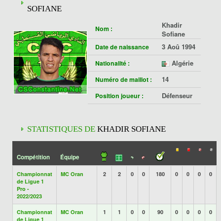
SOFIANE
Khadir
Nom :
Sofiane
3 Aoû 1994
Date de naissance
Algérie
Nationalité :
14
Numéro de maillot :
Défenseur
Position joueur :
STATISTIQUES DE
KHADIR SOFIANE
Compétition
Équipe
Championnat
MC Oran
2
2
0
0
180
0
0
0
0
de Ligue 1
Pro -
2022/2023
Championnat
MC Oran
1
1
0
0
90
0
0
0
0
de Ligue 1