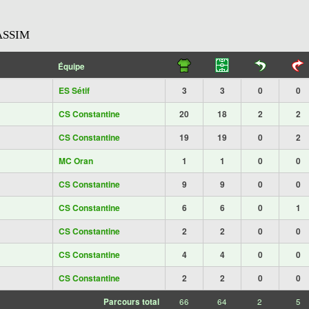
ASSIM
Équipe
ES Sétif
3
3
0
0
CS Constantine
20
18
2
2
CS Constantine
19
19
0
2
MC Oran
1
1
0
0
CS Constantine
9
9
0
0
CS Constantine
6
6
0
1
CS Constantine
2
2
0
0
CS Constantine
4
4
0
0
CS Constantine
2
2
0
0
Parcours total
66
64
2
5