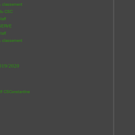
& classement
 du CSC
taff
SERVE
taff
& classement
019/2020
aff CSConstantine