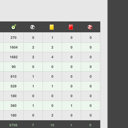
270
0
1
0
0
1604
2
2
0
0
1682
2
4
0
0
90
0
0
0
0
810
1
0
0
0
529
1
1
0
0
180
0
0
0
0
360
1
0
1
0
180
0
2
0
0
5705
7
10
1
0