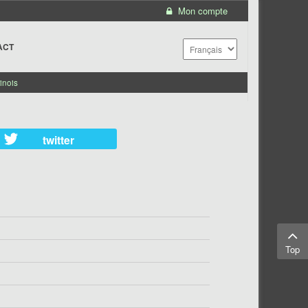
Mon compte
ACT
inois
twitter
Top