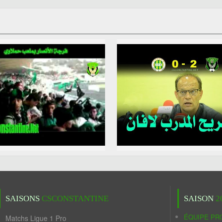
SAISONS
CSCONSTANTINE
SAISON
2
ÉQUIPE PR
Matchs Ligue 1 Pro