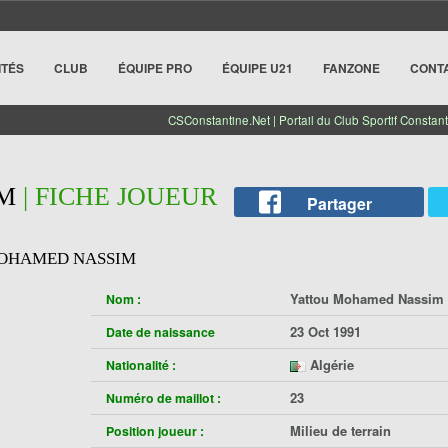
ITÉS
CLUB
ÉQUIPE PRO
ÉQUIPE U21
FANZONE
CONT
CSConstantine.Net | Portail du Club Sportif Constant
M
| FICHE JOUEUR
Partager
OHAMED NASSIM
Yattou Mohamed Nassim
Nom :
23 Oct 1991
Date de naissance
Algérie
Nationalité :
23
Numéro de maillot :
Milieu de terrain
Position joueur :