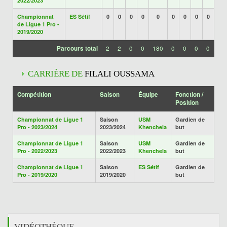
2022/2023
Championnat
ES Sétif
0
0
0
0
0
0
0
0
0
de Ligue 1 Pro -
2019/2020
Parcours total
2
2
0
0
180
0
0
0
0
CARRIÈRE DE
FILALI OUSSAMA
Compétition
Saison
Équipe
Fonction /
Position
Championnat de Ligue 1
Saison
USM
Gardien de
Pro - 2023/2024
2023/2024
Khenchela
but
Championnat de Ligue 1
Saison
USM
Gardien de
Pro - 2022/2023
2022/2023
Khenchela
but
Championnat de Ligue 1
Saison
ES Sétif
Gardien de
Pro - 2019/2020
2019/2020
but
VIDÉOTHÈQUE