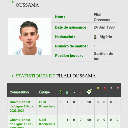
OUSSAMA
Filali
Nom :
Oussama
24 Juil 1998
Date de naissance
Algérie
Nationalité :
1
Numéro de maillot :
Gardien de
Position joueur :
but
STATISTIQUES DE
FILALI OUSSAMA
Compétition
Équipe
Championnat
USM
1
1
0
0
90
0
0
0
0
de Ligue 1 Pro -
Khenchela
2023/2024
Championnat
USM
1
1
0
0
90
0
0
0
0
de Ligue 1 Pro -
Khenchela