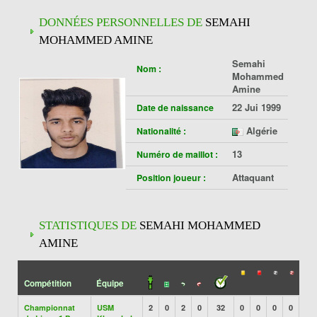
DONNÉES PERSONNELLES DE
SEMAHI
MOHAMMED AMINE
Semahi
Nom :
Mohammed
Amine
22 Jui 1999
Date de naissance
Algérie
Nationalité :
13
Numéro de maillot :
Attaquant
Position joueur :
STATISTIQUES DE
SEMAHI MOHAMMED
AMINE
Compétition
Équipe
Championnat
USM
2
0
2
0
32
0
0
0
0