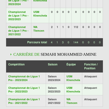
de Ligue 1 Pro -
Khenchela
2023/2024
Championnat
USM
0
0
0
0
0
0
0
0
0
de Ligue 1 Pro -
Khenchela
2022/2023
Championnat
WA
2
1
1
0
112
0
0
0
0
de Ligue 1 Pro -
Tlemcen
2021/2022
Parcours total
4
1
3
0
144
0
0
0
0
CARRIÈRE DE
SEMAHI MOHAMMED AMINE
Compétition
Saison
Équipe
Fonction /
Position
Championnat de Ligue 1
Saison
USM
Attaquant
Pro - 2023/2024
2023/2024
Khenchela
Championnat de Ligue 1
Saison
USM
Attaquant
Pro - 2022/2023
2022/2023
Khenchela
Championnat de Ligue 1
Saison
WA
Attaquant
Pro - 2021/2022
2021/2022
Tlemcen