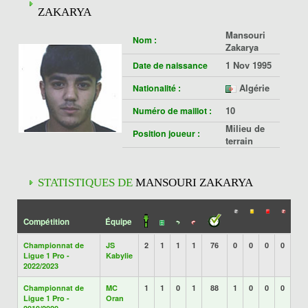
ZAKARYA
Mansouri
Nom :
Zakarya
1 Nov 1995
Date de naissance
Algérie
Nationalité :
10
Numéro de maillot :
Milieu de
Position joueur :
terrain
STATISTIQUES DE
MANSOURI ZAKARYA
Compétition
Équipe
Championnat de
JS
2
1
1
1
76
0
0
0
0
Ligue 1 Pro -
Kabylie
2022/2023
Championnat de
MC
1
1
0
1
88
1
0
0
0
Ligue 1 Pro -
Oran