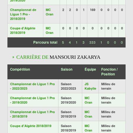
2019/2020
Championnat de
MC
2
2
0
1
169
0
0
0
0
Ligue 1 Pro -
Oran
2018/2019
Coupe d'Algérie
MC
0
0
0
0
0
0
0
0
0
2018/2019
Oran
Parcours total
5
4
1
3
333
1
0
0
0
CARRIÈRE DE
MANSOURI ZAKARYA
Compétition
Saison
Équipe
Fonction /
Position
Championnat de Ligue 1 Pro
Saison
JS
Milieu de
- 2022/2023
2022/2023
Kabylie
terrain
Championnat de Ligue 1 Pro
Saison
MC
Milieu de
- 2019/2020
2019/2020
Oran
terrain
Championnat de Ligue 1 Pro
Saison
MC
Milieu de
- 2018/2019
2018/2019
Oran
terrain
Coupe d'Algérie 2018/2019
Saison
MC
Milieu de
2018/2019
Oran
terrain