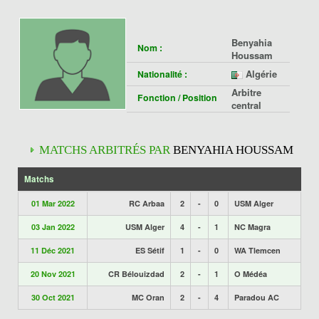
Benyahia
Nom :
Houssam
Algérie
Nationalité :
Arbitre
Fonction / Position
central
MATCHS ARBITRÉS PAR
BENYAHIA HOUSSAM
Matchs
01 Mar 2022
RC Arbaa
2
-
0
USM Alger
03 Jan 2022
USM Alger
4
-
1
NC Magra
11 Déc 2021
ES Sétif
1
-
0
WA Tlemcen
20 Nov 2021
CR Bélouizdad
2
-
1
O Médéa
30 Oct 2021
MC Oran
2
-
4
Paradou AC