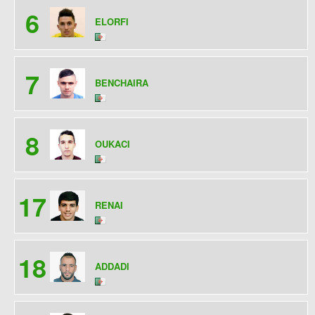
6
ELORFI
7
BENCHAIRA
8
OUKACI
17
RENAI
18
ADDADI