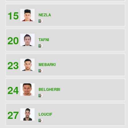
15
NEZLA
20
TAFNI
23
MEBARKI
24
BELGHERBI
27
LOUCIF