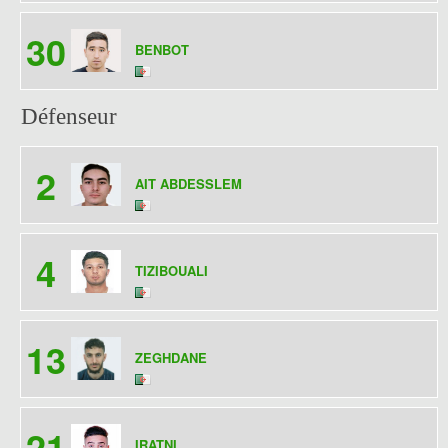
30
BENBOT
Défenseur
2
AIT ABDESSLEM
4
TIZIBOUALI
13
ZEGHDANE
21
IRATNI