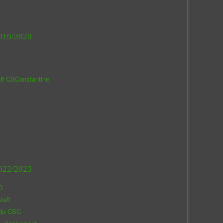
019/2020
aff CSConstantine
022/2023
O
taff
 du CSC