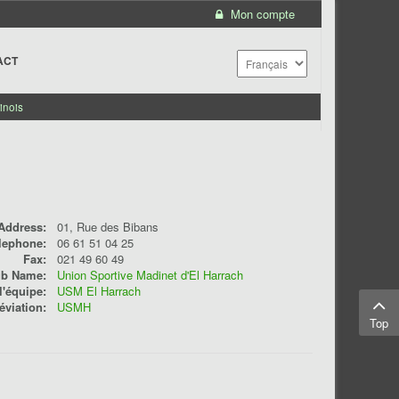
Mon compte
ACT
inois
Address:
01, Rue des Bibans
lephone:
06 61 51 04 25
Fax:
021 49 60 49
ub Name:
Union Sportive Madinet d'El Harrach
'équipe:
USM El Harrach
éviation:
USMH
Top