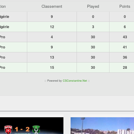
tion
Classement
Played
Points
lgérie
9
0
0
lgérie
12
3
6
Pro
4
30
43
Pro
9
30
41
Pro
13
30
36
Pro
15
30
28
:: Powered by
CSConstantine.Net
::