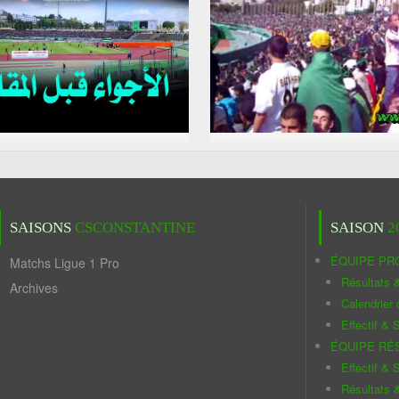
SAISONS
CSCONSTANTINE
SAISON
2
ÉQUIPE PR
Matchs Ligue 1 Pro
Résultats 
Archives
Calendrier
Effectif & S
ÉQUIPE RÉ
Effectif & S
Résultats 