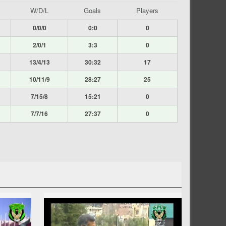
W/D/L
Goals
Players
0/0/0
0:0
0
2/0/1
3:3
0
13/4/13
30:32
17
10/11/9
28:27
25
7/15/8
15:21
0
7/7/16
27:37
0