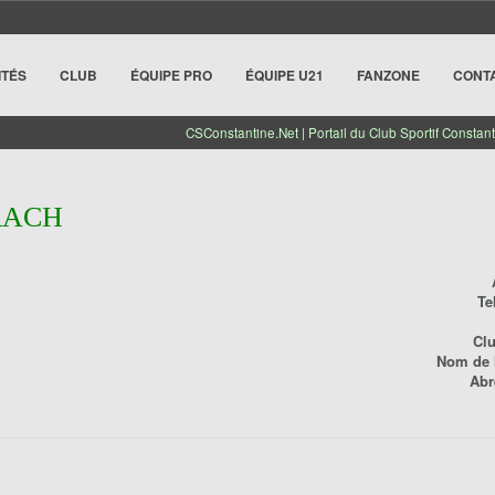
ITÉS
CLUB
ÉQUIPE PRO
ÉQUIPE U21
FANZONE
CONT
CSConstantine.Net | Portail du Club Sportif Constant
RACH
Te
Cl
Nom de l
Abr