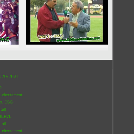
020/2021
O
& classement
 du CSC
taff
SERVE
taff
& classement