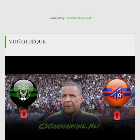
0
:: Powered by
CSConstantine.Net
::
VIDÉOTHÈQUE