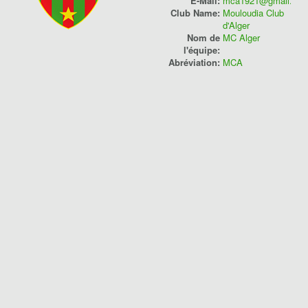
E-Mail:
mca1921@gmail.co
Club Name:
Mouloudia Club
Compétition
d'Alger
Nom de
MC Alger
Classement
l'équipe:
Abréviation:
MCA
Played
Points
W/D/L
Goals
Players
Saison 2024/2025
Ligue 1 Pro
4
2
4
1/1/0