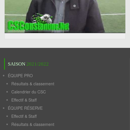
SAISON
2021/2022
ÉQUIPE PRO
Résultats & classement
Calendrier du CSC
Effectif & Staff
ÉQUIPE RÉSERVE
Effectif & Staff
Résultats & classement