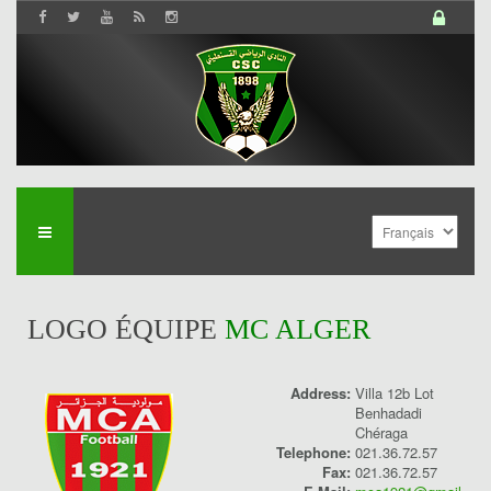
LOGO ÉQUIPE
MC ALGER
Address:
Villa 12b Lot
Benhadadi
History
Chéraga
Telephone:
021.36.72.57
Fax:
021.36.72.57
Saison