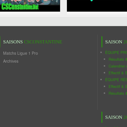
SAISONS
CSCONSTANTINE
SAISON
2
ÉQUIPE PR
Matchs Ligue 1 Pro
Résultats 
Archives
Calendrier
Effectif & S
ÉQUIPE RÉ
Effectif & S
Résultats 
SAISON
2