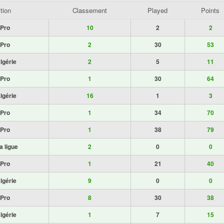
tion
Classement
Played
Points
 Pro
10
2
2
 Pro
2
30
53
lgérie
2
5
11
 Pro
1
30
64
lgérie
16
1
3
 Pro
1
34
70
 Pro
1
38
79
a ligue
2
0
0
 Pro
1
21
40
lgérie
9
0
0
 Pro
8
30
38
lgérie
1
7
15