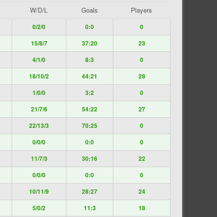
W/D/L
Goals
Players
0/2/0
0:0
0
15/8/7
37:20
23
4/1/0
8:3
0
18/10/2
44:21
28
1/0/0
3:2
0
21/7/6
54:22
27
22/13/3
70:25
0
0/0/0
0:0
0
11/7/3
30:16
22
0/0/0
0:0
0
10/11/9
28:27
24
5/0/2
11:3
18