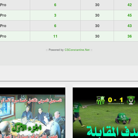
 Pro
6
30
42
 Pro
3
30
45
 Pro
6
30
43
 Pro
11
30
36
:: Powered by
CSConstantine.Net
::