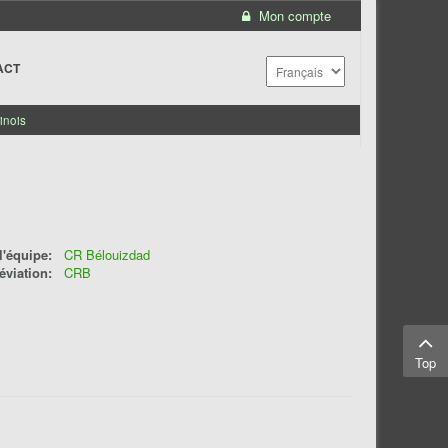
Mon compte
ACT
inois
'équipe:
CR Bélouizdad
éviation:
CRB
Top