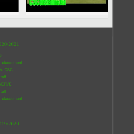
020/2021
O
& classement
 du CSC
taff
SERVE
taff
& classement
019/2020