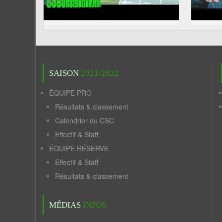
SAISON
2021/2022
ÉQUIPE PRO
Résultats & classement
Calendrier du CSC
Effectif & Staff
ÉQUIPE RÉSERVE
Effectif & Staff
Résultats & classement
MÉDIAS
INFOS