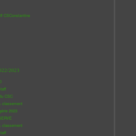
aff CSConstantine
022/2023
O
taff
 du CSC
& classement
gérie 2023
SERVE
& classement
taff