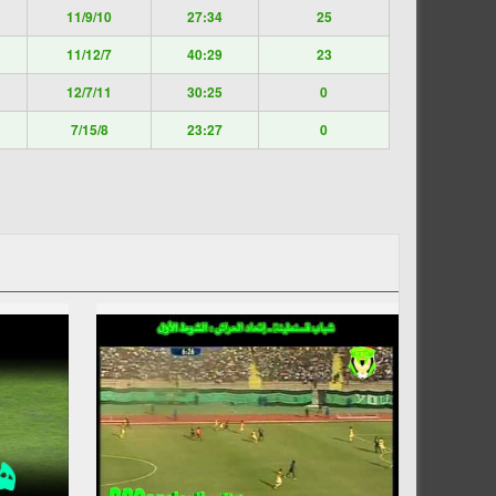
11/9/10
27:34
25
11/12/7
40:29
23
12/7/11
30:25
0
7/15/8
23:27
0