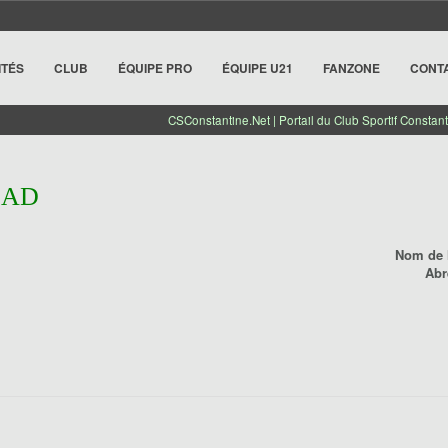
ITÉS
CLUB
ÉQUIPE PRO
ÉQUIPE U21
FANZONE
CONT
CSConstantine.Net | Portail du Club Sportif Constant
DAD
Nom de l
Abr