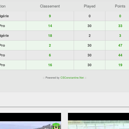
tion
Classement
Played
Points
lgérie
9
0
0
Pro
14
30
33
lgérie
18
2
3
Pro
2
30
47
Pro
6
30
44
Pro
16
30
19
:: Powered by
CSConstantine.Net
::