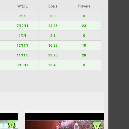
W/D/L
Goals
Players
0/0/0
0:0
0
7/12/11
23:36
23
1/0/1
2:1
0
12/11/7
36:23
10
11/11/8
33:23
28
3/10/17
23:49
0