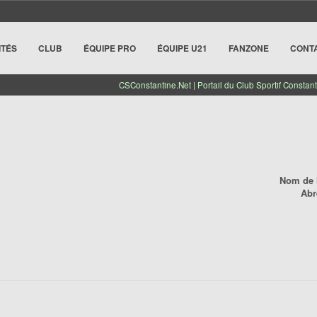
ITÉS
CLUB
ÉQUIPE PRO
ÉQUIPE U21
FANZONE
CONT
CSConstantine.Net | Portail du Club Sportif Constant
Nom de l
Abr