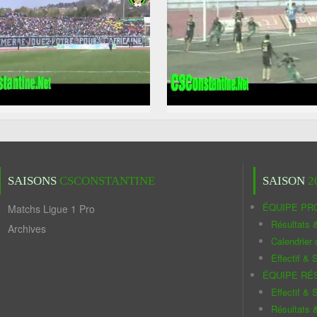
SAISONS
CSCONSTANTINE
SAISON
2
ÉQUIPE PR
Matchs Ligue 1 Pro
Résultats 
Archives
Calendrier
Effectif & S
ÉQUIPE RÉ
Effectif & S
Résultats 