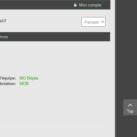
Mon compte
ACT
inois
'équipe:
MO Béjaia
éviation:
MOB
Top