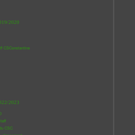
019/2020
aff CSConstantine
022/2023
O
taff
 du CSC