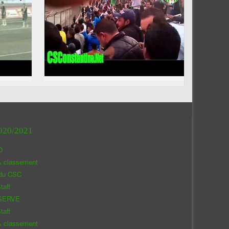
020/2021
O
& classement
 du CSC
taff
SERVE
taff
& classement