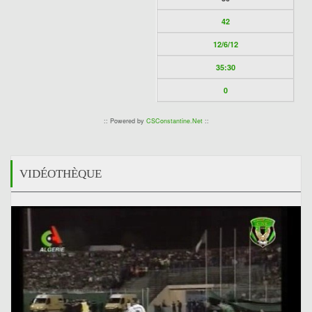
42
12/6/12
35:30
0
:: Powered by
CSConstantine.Net
::
VIDÉOTHÈQUE