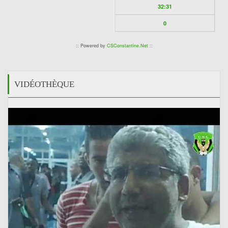
32:31
0
:: Powered by
CSConstantine.Net
::
VIDÉOTHÈQUE