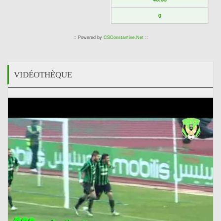
0
:: Powered by
CSConstantine.Net
::
VIDÉOTHÈQUE