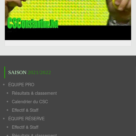
SAISON
2021/2022
ÉQUIPE PRO
Résultats & classement
Calendrier du CSC
Effectif & Staff
ÉQUIPE RÉSERVE
Effectif & Staff
Résultats & classement