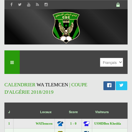
CALENDRIER
WA TLEMCEN
| COUPE
D'ALGÉRIE 2018/2019
';
J
Locaux
Score
Visiteurs
1
WATlemcen
1 - 0
USMDBen Khedda