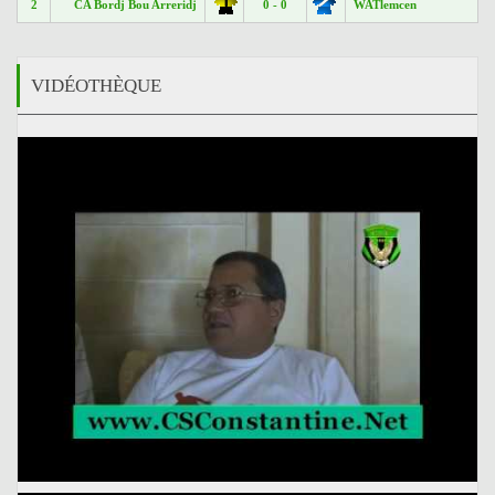
2
CA Bordj Bou Arreridj
0 - 0
WATlemcen
VIDÉOTHÈQUE