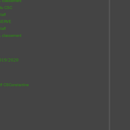
& classement
 du CSC
taff
SERVE
taff
& classement
019/2020
aff CSConstantine