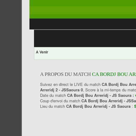
A Venir
A PROPOS DU MATCH
CA BORDJ BOU ARR
Suivez en direct le LIVE du match
CA Bordj Bou Arre
Arreridj 2 - JSSaoura 0
, Score à la mi-temps du mat
Date du match
CA Bordj Bou Arreridj - JS Saoura :
Coup d'envoi du match
CA Bordj Bou Arreridj - JSS
Lieu du match
CA Bordj Bou Arreridj - JS Saoura
: