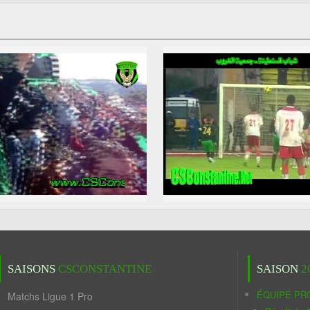
SAISONS
CSCONSTANTINE
SAISON
2
ÉQUIPE PR
Matchs Ligue 1 Pro