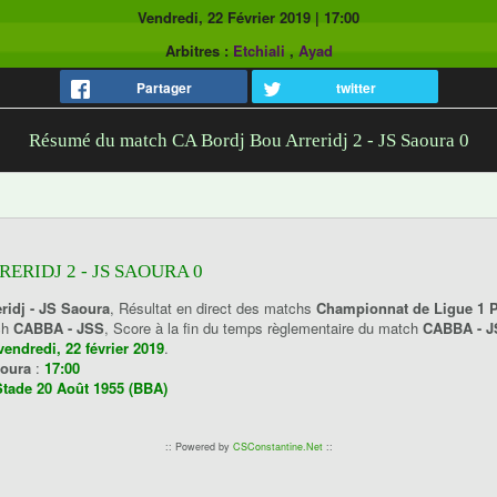
Vendredi, 22 Février 2019
|
17:00
Arbitres :
Etchiali
,
Ayad
Partager
twitter
Résumé du match CA Bordj Bou Arreridj 2 - JS Saoura 0
ERIDJ 2 - JS SAOURA 0
ridj - JS Saoura
, Résultat en direct des matchs
Championnat de Ligue 1 P
ch
CABBA - JSS
, Score à la fin du temps règlementaire du match
CABBA - 
vendredi, 22 février 2019
.
aoura
:
17:00
Stade 20 Août 1955 (BBA)
:: Powered by
CSConstantine.Net
::