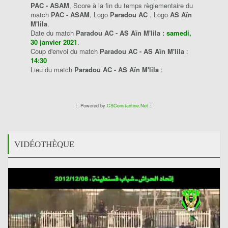
PAC - ASAM
, Score à la fin du temps règlementaire du
match
PAC - ASAM
, Logo
Paradou AC
, Logo
AS Aïn
M'lila
.
Date du match
Paradou AC - AS Aïn M'lila :
samedi,
30 janvier 2021
.
Coup d'envoi du match
Paradou AC - AS Aïn M'lila
:
14:30
Lieu du match
Paradou AC - AS Aïn M'lila
:
:: Powered by
CSConstantine.Net
::
VIDÉOTHÈQUE