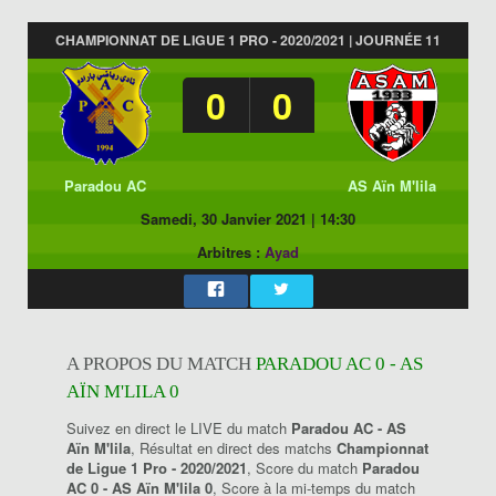
CHAMPIONNAT DE LIGUE 1 PRO - 2020/2021 | JOURNÉE 11
0
0
Paradou AC
AS Aïn M'lila
Samedi, 30 Janvier 2021
|
14:30
Arbitres :
Ayad
A PROPOS DU MATCH
PARADOU AC 0 - AS
AÏN M'LILA 0
Suivez en direct le LIVE du match
Paradou AC - AS
Aïn M'lila
, Résultat en direct des matchs
Championnat
de Ligue 1 Pro - 2020/2021
, Score du match
Paradou
AC 0 - AS Aïn M'lila 0
, Score à la mi-temps du match