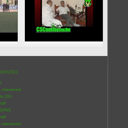
020/2021
O
& classement
 du CSC
taff
SERVE
taff
& classement