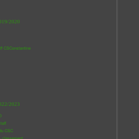
019/2020
aff CSConstantine
022/2023
O
taff
 du CSC
& classement