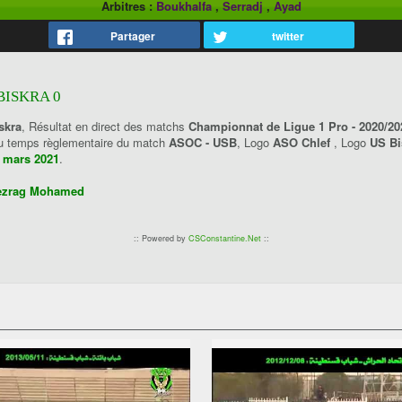
Arbitres :
Boukhalfa
,
Serradj
,
Ayad
Partager
twitter
BISKRA 0
skra
, Résultat en direct des matchs
Championnat de Ligue 1 Pro - 2020/20
 du temps règlementaire du match
ASOC - USB
, Logo
ASO Chlef
, Logo
US Bi
7 mars 2021
.
ezrag Mohamed
:: Powered by
CSConstantine.Net
::