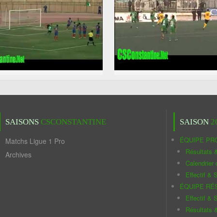
SAISONS
CSCONSTANTINE
SAISON
2
ÉQUIPE PR
Matchs Ligue 1 Pro
Résultats 
Archives
Calendrier
Effectif & S
ÉQUIPE RÉ
Effectif & S
Résultats 