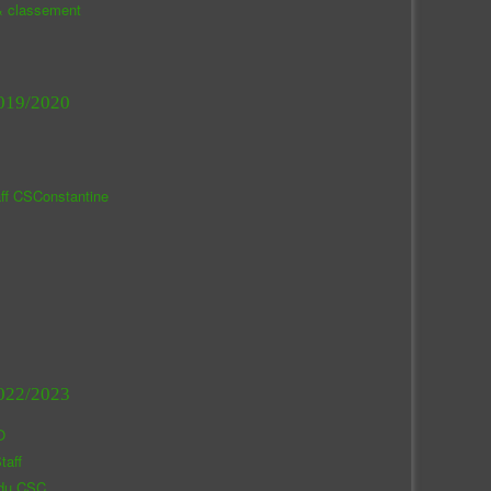
& classement
019/2020
aff CSConstantine
022/2023
O
taff
 du CSC