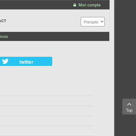
Mon compte
ACT
inois
twitter
Top