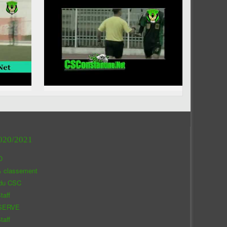
020/2021
O
& classement
 du CSC
taff
SERVE
taff