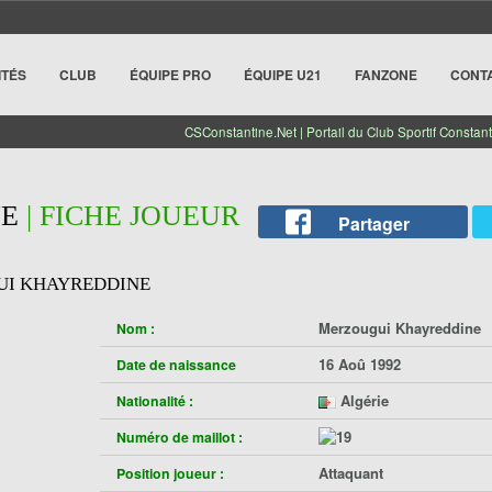
ITÉS
CLUB
ÉQUIPE PRO
ÉQUIPE U21
FANZONE
CONT
CSConstantine.Net | Portail du Club Sportif Constant
NE
| FICHE JOUEUR
Partager
I KHAYREDDINE
Merzougui Khayreddine
Nom :
16 Aoû 1992
Date de naissance
Algérie
Nationalité :
Numéro de maillot :
Attaquant
Position joueur :