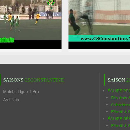
SAISONS
CSCONSTANTINE
SAISON
2
ÉQUIPE PR
Matchs Ligue 1 Pro
Résultats 
Archives
Calendrier
Effectif & S
ÉQUIPE RÉ
Effectif & S