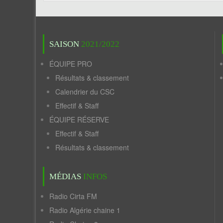
SAISON
2021/2022
ÉQUIPE PRO
Résultats & classement
Calendrier du CSC
Effectif & Staff
ÉQUIPE RÉSERVE
Effectif & Staff
Résultats & classement
MÉDIAS
INFOS
Radio Cirta FM
Radio Algérie chaine 1