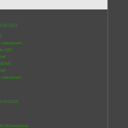
020/2021
O
& classement
 du CSC
taff
SERVE
taff
& classement
019/2020
aff CSConstantine