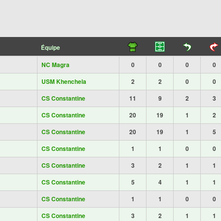
Équipe
NC Magra
0
0
0
0
USM Khenchela
2
2
0
0
CS Constantine
11
9
2
3
CS Constantine
20
19
1
2
CS Constantine
20
19
1
5
CS Constantine
1
1
0
0
CS Constantine
3
2
1
1
CS Constantine
5
4
1
1
CS Constantine
1
1
0
0
CS Constantine
3
2
1
1