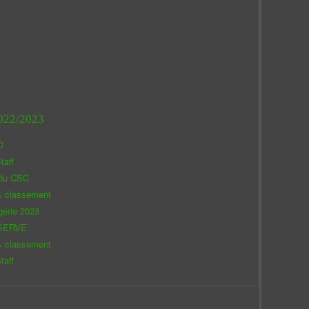
022/2023
O
taff
 du CSC
& classement
gérie 2023
SERVE
& classement
taff