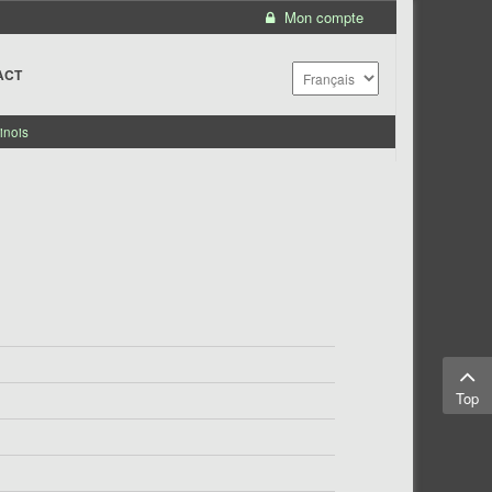
Mon compte
ACT
inois
Top