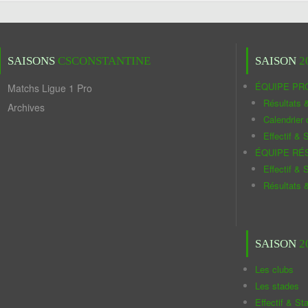
SAISONS
CSCONSTANTINE
SAISON
2
ÉQUIPE PR
Matchs Ligue 1 Pro
Résultats 
Archives
Calendrier
Effectif & S
ÉQUIPE RÉ
Effectif & S
Résultats 
SAISON
2
Les clubs
Les stades
Effectif & St