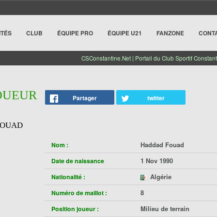
ITÉS
CLUB
ÉQUIPE PRO
ÉQUIPE U21
FANZONE
CONT
CSConstantine.Net | Portail du Club Sportif Constant
JOUEUR
Partager
twitter
FOUAD
Haddad Fouad
Nom :
1 Nov 1990
Date de naissance
Algérie
Nationalité :
8
Numéro de maillot :
Milieu de terrain
Position joueur :