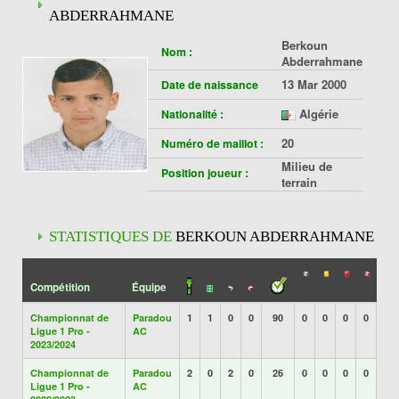
ABDERRAHMANE
Berkoun
Nom :
Abderrahmane
13 Mar 2000
Date de naissance
Algérie
Nationalité :
20
Numéro de maillot :
Milieu de
Position joueur :
terrain
STATISTIQUES DE
BERKOUN ABDERRAHMANE
Compétition
Équipe
Championnat de
Paradou
1
1
0
0
90
0
0
0
0
Ligue 1 Pro -
AC
2023/2024
Championnat de
Paradou
2
0
2
0
26
0
0
0
0
Ligue 1 Pro -
AC