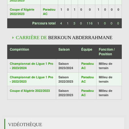
2022/2023
Coupe d'Algérie
Paradou
1
0
1
0
0
1
0
0
0
2022/2023
AC
Parcours total
4
1
3
0
116
1
0
0
0
CARRIÈRE DE
BERKOUN ABDERRAHMANE
Compétition
Saison
Équipe
Fonction /
Position
Championnat de Ligue 1 Pro
Saison
Paradou
Milieu de
- 2023/2024
2023/2024
AC
terrain
Championnat de Ligue 1 Pro
Saison
Paradou
Milieu de
- 2022/2023
2022/2023
AC
terrain
Coupe d'Algérie 2022/2023
Saison
Paradou
Milieu de
2022/2023
AC
terrain
VIDÉOTHÈQUE