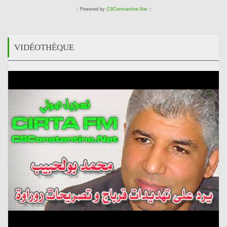
:: Powered by
CSConstantine.Net
::
VIDÉOTHÈQUE