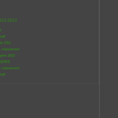
022/2023
O
taff
 du CSC
& classement
gérie 2023
SERVE
& classement
taff