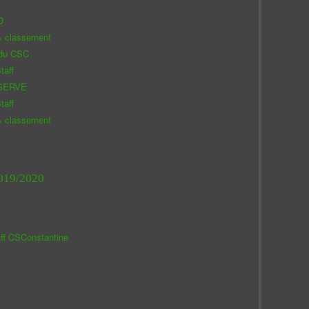
O
& classement
 du CSC
taff
SERVE
taff
& classement
019/2020
aff CSConstantine