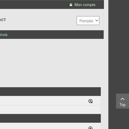
Mon compte
ACT
inois
Top