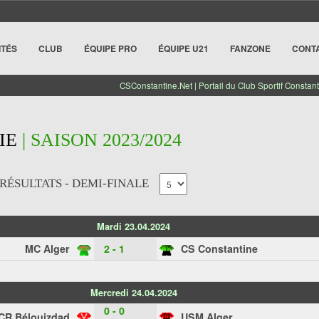
ITÉS
CLUB
ÉQUIPE PRO
ÉQUIPE U21
FANZONE
CONT
CSConstantine.Net | Portail du Club Sportif Constant
IE
| SAISON 2023/2024
RÉSULTATS - DEMI-FINALE
Mardi 23.04.2024
MC Alger
2 - 1
CS Constantine
Mercredi 24.04.2024
0 - 0
CR Bélouizdad
USM Alger