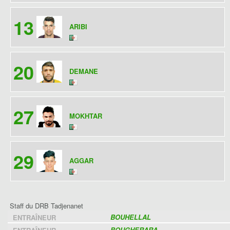
13
ARIBI
20
DEMANE
27
MOKHTAR
29
AGGAR
Staff du DRB Tadjenanet
BOUHELLAL
ENTRAÎNEUR
BOUGHERARA