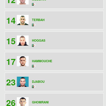
14
TERBAH
15
HOGGAS
17
HAMMOUCHE
23
DJABOU
26
GHOMRANI