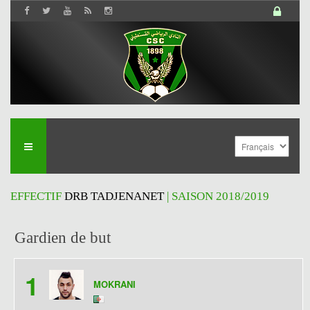
EFFECTIF
DRB TADJENANET
| SAISON 2018/2019
Gardien de but
1
MOKRANI