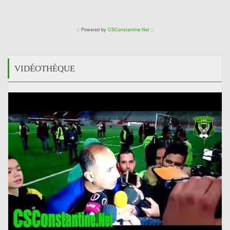
0
:: Powered by
CSConstantine.Net
::
VIDÉOTHÈQUE