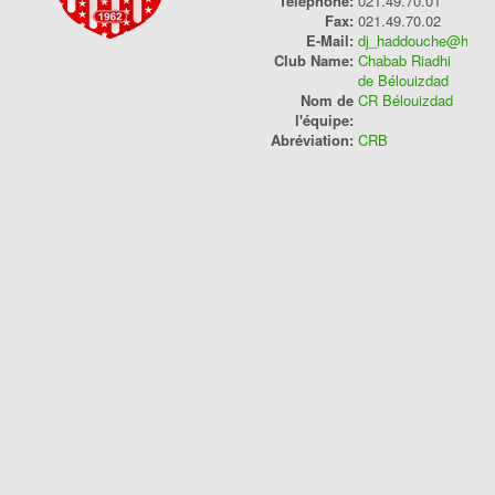
Telephone:
021.49.70.01
Fax:
021.49.70.02
Compétition
E-Mail:
dj_haddouche@hotma
Club Name:
Chabab Riadhi
Classement
de Bélouizdad
Nom de
CR Bélouizdad
Played
l'équipe:
Abréviation:
CRB
Points
W/D/L
Goals
Players
Saison 2024/2025
Ligue 1 Pro
10
2
2
0/2/0