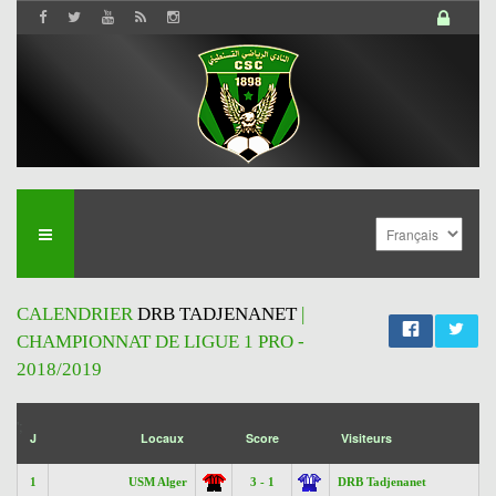
CALENDRIER
DRB TADJENANET
|
CHAMPIONNAT DE LIGUE 1 PRO -
2018/2019
';
J
Locaux
Score
Visiteurs
1
USM Alger
3 - 1
DRB Tadjenanet