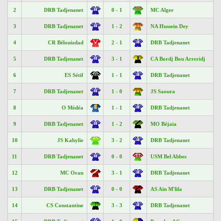
2
DRB Tadjenanet
0 - 1
MC Alger
3
DRB Tadjenanet
1 - 2
NA Hussein Dey
4
CR Bélouizdad
2 - 1
DRB Tadjenanet
5
DRB Tadjenanet
3 - 1
CA Bordj Bou Arreridj
6
ES Sétif
1 - 1
DRB Tadjenanet
7
DRB Tadjenanet
1 - 0
JS Saoura
8
O Médéa
1 - 1
DRB Tadjenanet
9
DRB Tadjenanet
1 - 2
MO Béjaia
10
JS Kabylie
3 - 2
DRB Tadjenanet
11
DRB Tadjenanet
0 - 0
USM Bel Abbes
12
MC Oran
3 - 1
DRB Tadjenanet
13
DRB Tadjenanet
0 - 0
AS Aïn M'lila
14
CS Constantine
3 - 3
DRB Tadjenanet