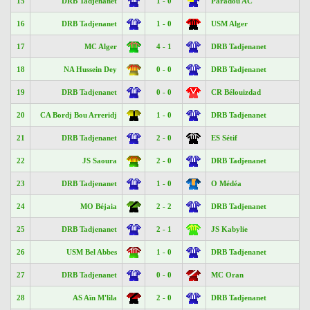
15
DRB Tadjenanet
1 - 0
Paradou AC
16
DRB Tadjenanet
1 - 0
USM Alger
17
MC Alger
4 - 1
DRB Tadjenanet
18
NA Hussein Dey
0 - 0
DRB Tadjenanet
19
DRB Tadjenanet
0 - 0
CR Bélouizdad
20
CA Bordj Bou Arreridj
1 - 0
DRB Tadjenanet
21
DRB Tadjenanet
2 - 0
ES Sétif
22
JS Saoura
2 - 0
DRB Tadjenanet
23
DRB Tadjenanet
1 - 0
O Médéa
24
MO Béjaia
2 - 2
DRB Tadjenanet
25
DRB Tadjenanet
2 - 1
JS Kabylie
26
USM Bel Abbes
1 - 0
DRB Tadjenanet
27
DRB Tadjenanet
0 - 0
MC Oran
28
AS Aïn M'lila
2 - 0
DRB Tadjenanet